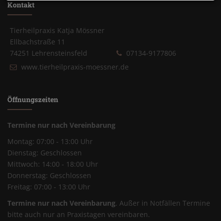
Kontakt
Tierheilpraxis Katja Mössner
Ellbachstraße 11
74251 Lehrensteinsfeld
07134-9177806
www.tierheilpraxis-moessner.de
Öffnungszeiten
Termine nur nach Vereinbarung
Montag: 07:00 - 13:00 Uhr
Dienstag: Geschlossen
Mittwoch: 14:00 - 18:00 Uhr
Donnerstag: Geschlossen
Freitag: 07:00 - 13:00 Uhr
Termine nur nach Vereinbarung
. Außer in Notfällen Termine
bitte auch nur an Praxistagen vereinbaren.