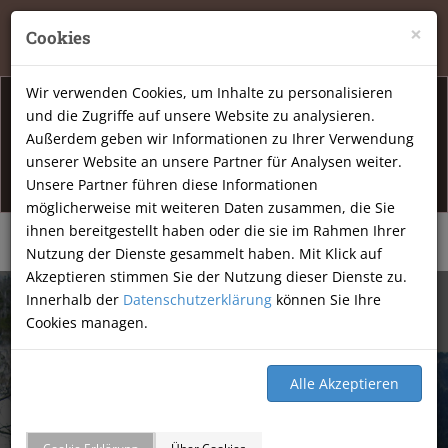
Tierheilpraxis Katja Mössner, Ellbachstraße 11, 74251
×
Cookies
Lehrensteinsfeld
|
07134-9177806
Wir verwenden Cookies, um Inhalte zu personalisieren
und die Zugriffe auf unsere Website zu analysieren.
Info Öffnunsgzeiten
Außerdem geben wir Informationen zu Ihrer Verwendung
unserer Website an unsere Partner für Analysen weiter.
Am Freitag den 07.08.2026 haben wir geschlossen.
Unsere Partner führen diese Informationen
möglicherweise mit weiteren Daten zusammen, die Sie
ihnen bereitgestellt haben oder die sie im Rahmen Ihrer
Nutzung der Dienste gesammelt haben. Mit Klick auf
Akzeptieren stimmen Sie der Nutzung dieser Dienste zu.
Innerhalb der
Datenschutzerklärung
können Sie Ihre
Cookies managen.