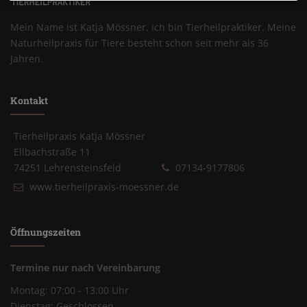
Mein Name ist Katja Mössner, ich bin Tierheilpraktiker. Meine
Naturheilpraxis für Tiere besteht schon seit mehr als 36
Jahren.
Kontakt
Tierheilpraxis Katja Mössner
Ellbachstraße 11
74251 Lehrensteinsfeld
07134-9177806
www.tierheilpraxis-moessner.de
Öffnungszeiten
Termine nur nach Vereinbarung
Montag: 07:00 - 13:00 Uhr
Dienstag: Geschlossen