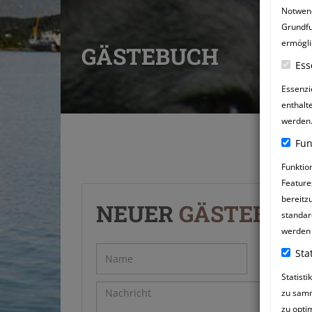
Notwend
Grundfu
ermögli
GÄSTEBUCH
Ess
Essenzie
enthalt
werden
Fun
Funktio
Feature
Zurück zum Gästebuch
bereitz
NEUER
GÄSTEBUC
standar
werden 
Stat
Statist
zu samm
zu opti