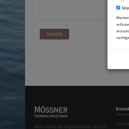
Mar
Marketi
aufzuze
anzuzei
verfolg
Konta
Tierh
Mein Name ist Katja Mössner, ich bin