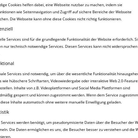
ige Cookies helfen dabei, eine Webseite nutzbar zu machen, indem sie
nktionen wie Seitennavigation und Zugriff auf sichere Bereiche der Webseite
chen. Die Webseite kann ohne diese Cookies nicht richtig funktionieren.
enziell
lle Services sind für die grundlegende Funktionalität der Website erforderlich. S
en nur technisch notwendige Services. Diesen Services kann nicht widersprochen
.
ktional
nale Services sind notwendig, um über die wesentliche Funktionalität hinausgeh
s wie hübschere Schriftarten, Videowiedergabe oder interaktive Web 2.0-Feature
ustellen. Inhalte von z.B. Videoplattformen und Social Media Plattformen sind
HEINTRAG
dmäßig gesperrt und können zugestimmt werden. Wenn dem Service zugestimmt
diese Inhalte automatisch ohne weitere manuelle Einwilligung geladen.
istik
ik Services werden benötigt, um pseudonymisierte Daten über die Besucher der 
eln. Die Daten ermöglichen es uns, die Besucher besser zu verstehen und die 
mieren.