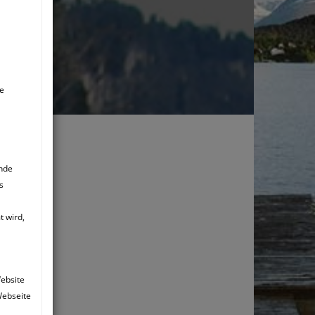
ie
ende
s
 wird,
Website
Webseite