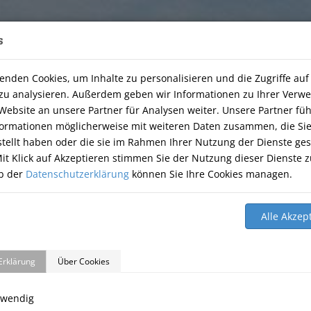
s
, 74251 Lehrensteinsfeld
|
07134-9177806
enden Cookies, um Inhalte zu personalisieren und die Zugriffe auf
Info Öffnunsgzeiten
zu analysieren. Außerdem geben wir Informationen zu Ihrer Ver
Website an unsere Partner für Analysen weiter. Unsere Partner fü
Am Freitag den 07.08.2026 haben wir geschlossen.
formationen möglicherweise mit weiteren Daten zusammen, die Si
stellt haben oder die sie im Rahmen Ihrer Nutzung der Dienste g
it Klick auf Akzeptieren stimmen Sie der Nutzung dieser Dienste z
HOME
THERAPIE
ÜBER UNS
TIERNAHRUNG
GÄ
b der
Datenschutzerklärung
können Sie Ihre Cookies managen.
Erklärung
Über Cookies
twendig