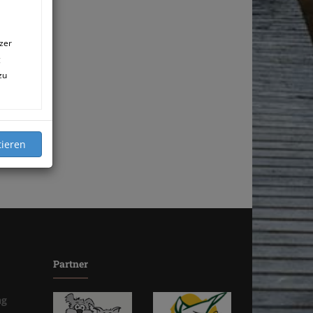
zer
g
zu
Partner
ng