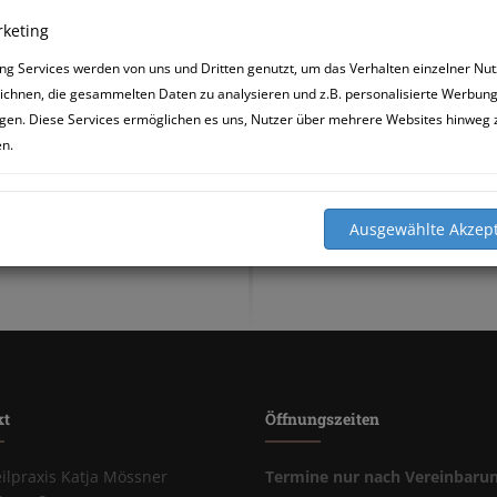
keting
ng Services werden von uns und Dritten genutzt, um das Verhalten einzelner Nut
ichnen, die gesammelten Daten zu analysieren und z.B. personalisierte Werbun
gen. Diese Services ermöglichen es uns, Nutzer über mehrere Websites hinweg 
en.
kt
Öffnungszeiten
eilpraxis Katja Mössner
Termine nur nach Vereinbaru