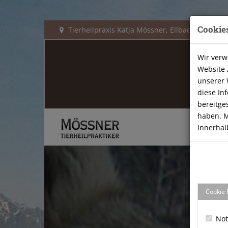
Cookie
Tierheilpraxis Katja Mössner, Ellbachstraße 11
Wir verw
Website 
unserer 
diese In
bereitge
haben. M
Innerhal
Cookie 
No