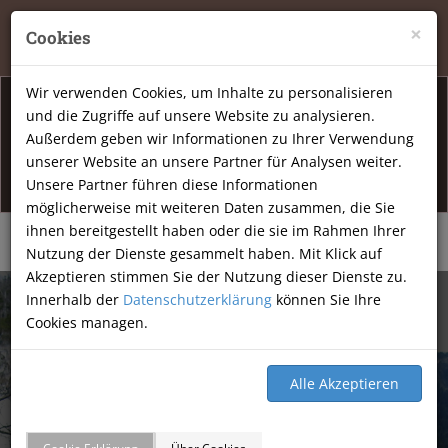
Tierheilpraxis Katja Mössner, Ellbachstraße 11, 74251
×
Cookies
Lehrensteinsfeld
|
07134-9177806
Wir verwenden Cookies, um Inhalte zu personalisieren
und die Zugriffe auf unsere Website zu analysieren.
Info Öffnunsgzeiten
Außerdem geben wir Informationen zu Ihrer Verwendung
unserer Website an unsere Partner für Analysen weiter.
Am Freitag den 07.08.2026 haben wir geschlossen.
Unsere Partner führen diese Informationen
möglicherweise mit weiteren Daten zusammen, die Sie
ihnen bereitgestellt haben oder die sie im Rahmen Ihrer
Nutzung der Dienste gesammelt haben. Mit Klick auf
Akzeptieren stimmen Sie der Nutzung dieser Dienste zu.
Innerhalb der
Datenschutzerklärung
können Sie Ihre
Cookies managen.