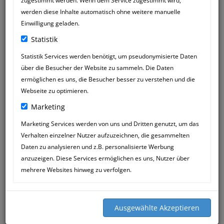
zugestimmt werden. Wenn dem Service zugestimmt wird,
werden diese Inhalte automatisch ohne weitere manuelle
Einwilligung geladen.
Statistik
Statistik Services werden benötigt, um pseudonymisierte Daten
über die Besucher der Website zu sammeln. Die Daten
ermöglichen es uns, die Besucher besser zu verstehen und die
Webseite zu optimieren.
Marketing
Marketing Services werden von uns und Dritten genutzt, um das
Verhalten einzelner Nutzer aufzuzeichnen, die gesammelten
KATJA SEIFFERT
21
Daten zu analysieren und z.B. personalisierte Werbung
18:00
AUG
anzuzeigen. Diese Services ermöglichen es uns, Nutzer über
mehrere Websites hinweg zu verfolgen.
Sigi, wir lieben Dich!!!! Seit Jahren lässt
Du uns, und vor allem unseren Pascha,
nicht im Stich - und bist auch,
besonders für Frauchen, immer eine
große Stütze, wenn ich mal wieder ganz