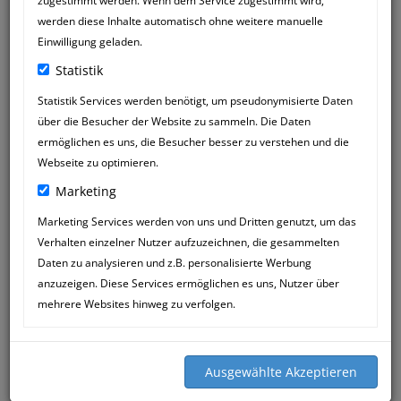
zugestimmt werden. Wenn dem Service zugestimmt wird,
werden diese Inhalte automatisch ohne weitere manuelle
Einwilligung geladen.
Statistik
Statistik Services werden benötigt, um pseudonymisierte Daten
über die Besucher der Website zu sammeln. Die Daten
KARIN SEILER
16
ermöglichen es uns, die Besucher besser zu verstehen und die
13:21
OCT
Webseite zu optimieren.
Marketing
Lieber Herr Mössner & Team,
inzwischen ist wieder einige Zeit
Marketing Services werden von uns und Dritten genutzt, um das
vergangen seit meine Araberstute
Verhalten einzelner Nutzer aufzuzeichnen, die gesammelten
Menorah und ich bei Ihnen waren.
Daten zu analysieren und z.B. personalisierte Werbung
Im September machten wir zum zweiten
anzuzeigen. Diese Services ermöglichen es uns, Nutzer über
Mal einen 4-tägigen Wanderritt im
mehrere Websites hinweg zu verfolgen.
Donau-Ries, wo Menorah täglich
mindestens 20 km absolviert hat.
Erneut durfte ich feststellen, wie positiv
und erfolgreich Ihre Heiltherapie bei
meinem Pferd wirkt - in Erinnerung