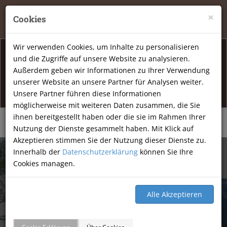
Tierheilpraxis Katja Mössner, Ellbachstraße 11, 74251
×
Cookies
Lehrensteinsfeld
|
07134-9177806
Wir verwenden Cookies, um Inhalte zu personalisieren
und die Zugriffe auf unsere Website zu analysieren.
Info Öffnunsgzeiten
Außerdem geben wir Informationen zu Ihrer Verwendung
unserer Website an unsere Partner für Analysen weiter.
Am Freitag den 07.08.2026 haben wir geschlossen.
Unsere Partner führen diese Informationen
möglicherweise mit weiteren Daten zusammen, die Sie
ihnen bereitgestellt haben oder die sie im Rahmen Ihrer
Nutzung der Dienste gesammelt haben. Mit Klick auf
Akzeptieren stimmen Sie der Nutzung dieser Dienste zu.
Innerhalb der
Datenschutzerklärung
können Sie Ihre
Cookies managen.