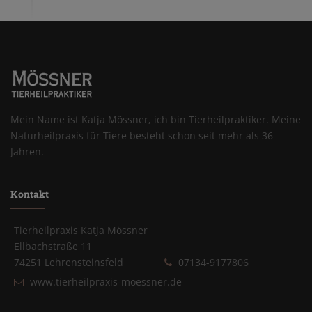
Mein Name ist Katja Mössner, ich bin Tierheilpraktiker. Meine
Naturheilpraxis für Tiere besteht schon seit mehr als 36
Jahren.
Kontakt
Tierheilpraxis Katja Mössner
Ellbachstraße 11
74251 Lehrensteinsfeld
07134-9177806
www.tierheilpraxis-moessner.de