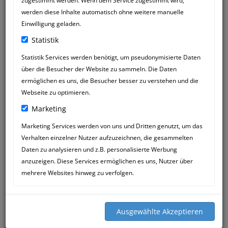
zugestimmt werden. Wenn dem Service zugestimmt wird,
werden diese Inhalte automatisch ohne weitere manuelle
Einwilligung geladen.
Statistik
Statistik Services werden benötigt, um pseudonymisierte Daten
über die Besucher der Website zu sammeln. Die Daten
ermöglichen es uns, die Besucher besser zu verstehen und die
Webseite zu optimieren.
Marketing
Marketing Services werden von uns und Dritten genutzt, um das
Verhalten einzelner Nutzer aufzuzeichnen, die gesammelten
PETER STAUB
23
Daten zu analysieren und z.B. personalisierte Werbung
21:09
MAR
anzuzeigen. Diese Services ermöglichen es uns, Nutzer über
mehrere Websites hinweg zu verfolgen.
2400 Kilometer die sich gelohnt haben!
Ein sehr guter Tipp einer
Hundesportlerin war der Anlass meines
esten Besuches bei Siegfried Mössner.
Grund war eine nicht mehr