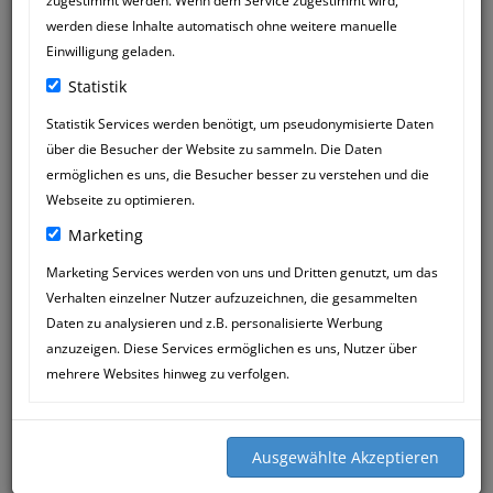
zugestimmt werden. Wenn dem Service zugestimmt wird,
werden diese Inhalte automatisch ohne weitere manuelle
Einwilligung geladen.
Statistik
Statistik Services werden benötigt, um pseudonymisierte Daten
über die Besucher der Website zu sammeln. Die Daten
LARISSA FRANZEN
23
ermöglichen es uns, die Besucher besser zu verstehen und die
16:47
MAR
Webseite zu optimieren.
Marketing
Sehr geehrte Frau Mössner,
Ich kam mit meinem nicht einmal ein
Marketing Services werden von uns und Dritten genutzt, um das
Jahr altem Kater zu euch, dieser konnte
Verhalten einzelner Nutzer aufzuzeichnen, die gesammelten
nicht mehr mit den hinterpfoten laufen.
Daten zu analysieren und z.B. personalisierte Werbung
Ich hatte Zahlreiche Tierärzte
anzuzeigen. Diese Services ermöglichen es uns, Nutzer über
aufgesucht keiner hat etwas gefunden,
mehrere Websites hinweg zu verfolgen.
bis wir zu Ihnen kamen und dank Ihrer
Hilfe und Unterstützung kann unser
Kater seit Ende 2024 wieder laufen und
toben und auf Bäume Kletter.
Wir sind Ihnen so Dankbar das Sie Ihn