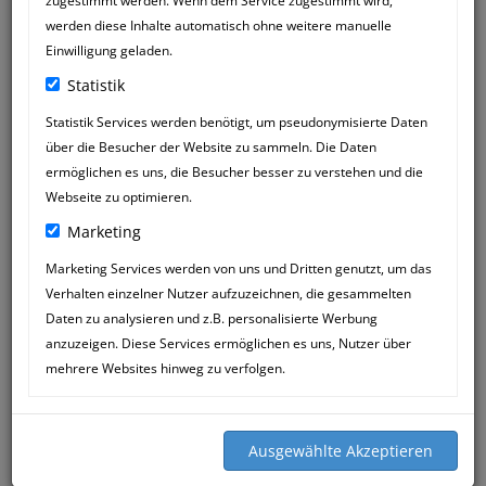
zugestimmt werden. Wenn dem Service zugestimmt wird,
werden diese Inhalte automatisch ohne weitere manuelle
Einwilligung geladen.
Statistik
Statistik Services werden benötigt, um pseudonymisierte Daten
über die Besucher der Website zu sammeln. Die Daten
RUTH MARIAN
25
ermöglichen es uns, die Besucher besser zu verstehen und die
16:40
OCT
Webseite zu optimieren.
Marketing
Danke liebe Katja und dem ganzen
Team dass ihr meiner Roxy so gut
Marketing Services werden von uns und Dritten genutzt, um das
geholfen habt. Sie springt wieder und ist
Verhalten einzelner Nutzer aufzuzeichnen, die gesammelten
voller Energie. Mittlerweile braucht sie
Daten zu analysieren und z.B. personalisierte Werbung
nur noch alle 3 Wochen ihre Spritze.
anzuzeigen. Diese Services ermöglichen es uns, Nutzer über
Vielen lieben Dank und es ist schön,
mehrere Websites hinweg zu verfolgen.
dass wir so kompetente Tierversteher
vor Ort haben. Werde die Praxis auf
jeden Fall weiter empfehlen!