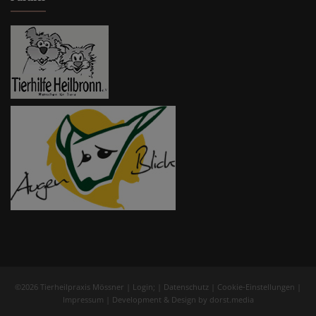
©2026 Tierheilpraxis Mössner |
Login
; |
Datenschutz
|
Cookie-Einstellungen
|
Impressum
| Development & Design by
dorst.media