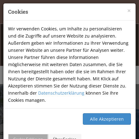
Tierheilpraxis Katja Mössner, Ellbachstraße 11, 74251
×
Cookies
Lehrensteinsfeld
|
07134-9177806
Wir verwenden Cookies, um Inhalte zu personalisieren
und die Zugriffe auf unsere Website zu analysieren.
Info Öffnunsgzeiten
Außerdem geben wir Informationen zu Ihrer Verwendung
unserer Website an unsere Partner für Analysen weiter.
Am Freitag den 07.08.2026 haben wir geschlossen.
Unsere Partner führen diese Informationen
möglicherweise mit weiteren Daten zusammen, die Sie
ihnen bereitgestellt haben oder die sie im Rahmen Ihrer
Nutzung der Dienste gesammelt haben. Mit Klick auf
Akzeptieren stimmen Sie der Nutzung dieser Dienste zu.
Innerhalb der
Datenschutzerklärung
können Sie Ihre
Cookies managen.