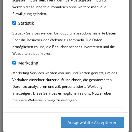
zugestimmt werden. Wenn dem Service zugestimmt wird,
werden diese Inhalte automatisch ohne weitere manuelle
Einwilligung geladen.
Statistik
Statistik Services werden benötigt, um pseudonymisierte Daten
über die Besucher der Website zu sammeln. Die Daten
ermöglichen es uns, die Besucher besser zu verstehen und die
Webseite zu optimieren.
Marketing
Marketing Services werden von uns und Dritten genutzt, um das
Verhalten einzelner Nutzer aufzuzeichnen, die gesammelten
MANUELA GRAB
09
Daten zu analysieren und z.B. personalisierte Werbung
19:01
APR
anzuzeigen. Diese Services ermöglichen es uns, Nutzer über
mehrere Websites hinweg zu verfolgen.
Wir kommen jetzt schon länger in die
Praxis - wenn mehrere Familienhunde in
die Jahre kommen, ist es eben so, dass
die Großen und kleinen Zipperlein
beginnen.