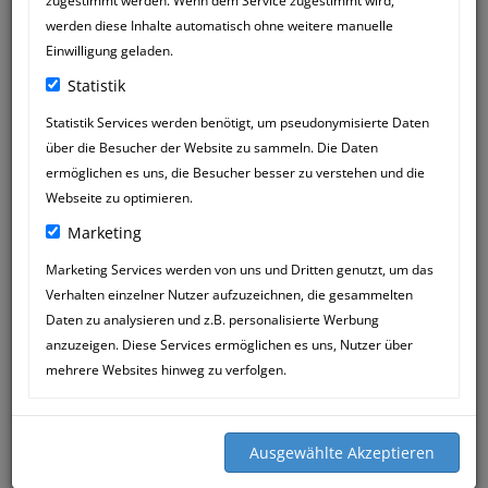
zugestimmt werden. Wenn dem Service zugestimmt wird,
werden diese Inhalte automatisch ohne weitere manuelle
Einwilligung geladen.
Statistik
Statistik Services werden benötigt, um pseudonymisierte Daten
über die Besucher der Website zu sammeln. Die Daten
ANNIE
29
ermöglichen es uns, die Besucher besser zu verstehen und die
20:47
SEP
Webseite zu optimieren.
Marketing
Sehr verehrte Tierliebhaber, zum Einen
tut es mir leid, dass ich diesen
Marketing Services werden von uns und Dritten genutzt, um das
"shitstorm" gegen uns ausgelöst habe.
Verhalten einzelner Nutzer aufzuzeichnen, die gesammelten
Unsere Annie ist nach wie vor in
Daten zu analysieren und z.B. personalisierte Werbung
unserem Herzen und wird es auch
anzuzeigen. Diese Services ermöglichen es uns, Nutzer über
immer bleiben - und wir bedauern nach
mehrere Websites hinweg zu verfolgen.
wie vor, dass wir so sehr haben leiden
lassen.
Was nun die Verleumdung angeht -
"liebe" Ani aus dem Schwarz(en) Wald -