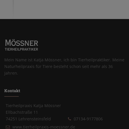
Mein Name ist Katja Mössner, ich bin Tierheilpraktiker. Meine
Naturheilpraxis für Tiere besteht schon seit mehr als 36
Jahren.
Kontakt
Tierheilpraxis Katja Mössner
Ellbachstraße 11
74251 Lehrensteinsfeld
07134-9177806
www.tierheilpraxis-moessner.de