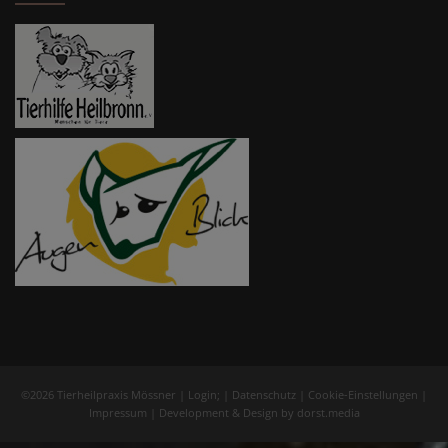
©2026 Tierheilpraxis Mössner |
Login
; |
Datenschutz
|
Cookie-Einstellungen
|
Impressum
| Development & Design by
dorst.media