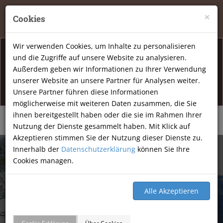
Tierheilpraxis Katja Mössner, Ellbachstraße 11, 74251
×
Cookies
Lehrensteinsfeld
|
07134-9177806
Wir verwenden Cookies, um Inhalte zu personalisieren
und die Zugriffe auf unsere Website zu analysieren.
Info Öffnunsgzeiten
Außerdem geben wir Informationen zu Ihrer Verwendung
unserer Website an unsere Partner für Analysen weiter.
Am Freitag den 07.08.2026 haben wir geschlossen.
Unsere Partner führen diese Informationen
möglicherweise mit weiteren Daten zusammen, die Sie
ihnen bereitgestellt haben oder die sie im Rahmen Ihrer
Nutzung der Dienste gesammelt haben. Mit Klick auf
Akzeptieren stimmen Sie der Nutzung dieser Dienste zu.
Innerhalb der
Datenschutzerklärung
können Sie Ihre
Cookies managen.