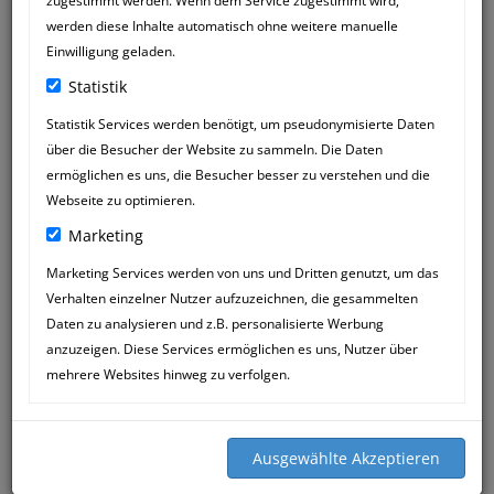
zugestimmt werden. Wenn dem Service zugestimmt wird,
werden diese Inhalte automatisch ohne weitere manuelle
Einwilligung geladen.
Statistik
Statistik Services werden benötigt, um pseudonymisierte Daten
über die Besucher der Website zu sammeln. Die Daten
LANA GRAU
23
ermöglichen es uns, die Besucher besser zu verstehen und die
19:56
AUG
Webseite zu optimieren.
Marketing
die seele fühlt sich hier einfach daheim
💗🐾.
Marketing Services werden von uns und Dritten genutzt, um das
wir kommen nun schon seit 2015 in die
Verhalten einzelner Nutzer aufzuzeichnen, die gesammelten
praxis. meinem hund fido wurde schon
Daten zu analysieren und z.B. personalisierte Werbung
so oft geholfen und es hat ihn immer
anzuzeigen. Diese Services ermöglichen es uns, Nutzer über
ganzheitlich gestärkt. wir vertrauen dir
mehrere Websites hinweg zu verfolgen.
voll & ganz.
danke lieber siegfried!! 🤩
tolle praxis in schöner umgebung, dafür
lohnt es sich auch ein wenig zu warten.
LG lana & fido