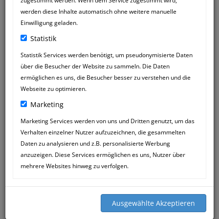
zugestimmt werden. Wenn dem Service zugestimmt wird,
werden diese Inhalte automatisch ohne weitere manuelle
Einwilligung geladen.
Statistik
Statistik Services werden benötigt, um pseudonymisierte Daten
über die Besucher der Website zu sammeln. Die Daten
PETRA&TOBY
13
ermöglichen es uns, die Besucher besser zu verstehen und die
STAUDACHER
AUG
Webseite zu optimieren.
20:00
Marketing
Liebe Katja,
Marketing Services werden von uns und Dritten genutzt, um das
Liebes Mössner-Praxisteam,
Verhalten einzelner Nutzer aufzuzeichnen, die gesammelten
seit nunmehr 12 Jahren betreut Ihr
Daten zu analysieren und z.B. personalisierte Werbung
unsere Schäferhündin Akira bei allen
anzuzeigen. Diese Services ermöglichen es uns, Nutzer über
Ihrer „Wehwehchen“.
mehrere Websites hinweg zu verfolgen.
Jetzt ist es mal an der Zeit
„DANKESCHÖN“ zu sagen für Eure
verständnisvolle und einfühlsame Art
der Therapie.
Im letzten Oktober wurde unsere Akira