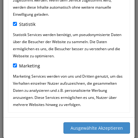
zugestimmt werden. Wenn dem Service zugestimmt wird,
werden diese Inhalte automatisch ohne weitere manuelle
Einwilligung geladen.
Statistik
Statistik Services werden benötigt, um pseudonymisierte Daten
über die Besucher der Website zu sammeln. Die Daten
NATASCHA
22
ermöglichen es uns, die Besucher besser zu verstehen und die
03:00
JUL
Webseite zu optimieren.
Marketing
Ich bin begeistert über den Siegfried. Er
hat meiner 7 jährigen Kuvasz Hündin
Marketing Services werden von uns und Dritten genutzt, um das
sehr bei dem Durchstehen ihres
Verhalten einzelner Nutzer aufzuzeichnen, die gesammelten
Krebsleidens geholfen. Und wie ein
Daten zu analysieren und z.B. personalisierte Werbung
Wunder, es geht ihr nun prima und ich
anzuzeigen. Diese Services ermöglichen es uns, Nutzer über
sehe, sie ist wieder glücklich und
mehrere Websites hinweg zu verfolgen.
lebensfroh. So hoffe ich noch ganz
lange. Ganz lieben Dank!!!!!