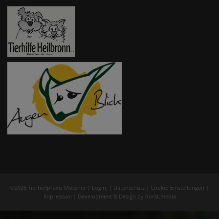
©2026 Tierheilpraxis Mössner |
Login
; |
Datenschutz
|
Cookie-Einstellungen
|
Impressum
| Development & Design by
dorst.media