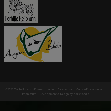
©2026 Tierheilpraxis Mössner |
Login
; |
Datenschutz
|
Cookie-Einstellungen
|
Impressum
| Development & Design by
dorst.media