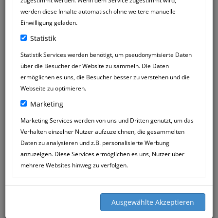
zugestimmt werden. Wenn dem Service zugestimmt wird,
werden diese Inhalte automatisch ohne weitere manuelle
Einwilligung geladen.
Statistik
Statistik Services werden benötigt, um pseudonymisierte Daten
über die Besucher der Website zu sammeln. Die Daten
BLUM
14
ermöglichen es uns, die Besucher besser zu verstehen und die
16:59
DEC
Webseite zu optimieren.
Marketing
Liebe Frau Mössner,
Meinem Hund Eddy geht es bedeutend
Marketing Services werden von uns und Dritten genutzt, um das
besser,.....wir sind über glücklich und
Verhalten einzelner Nutzer aufzuzeichnen, die gesammelten
freuen uns schon auf nächste Woche....
Daten zu analysieren und z.B. personalisierte Werbung
Ganz, ganz liebe Grüße und Tausend
anzuzeigen. Diese Services ermöglichen es uns, Nutzer über
Dank
mehrere Websites hinweg zu verfolgen.
Sandra mit Familie