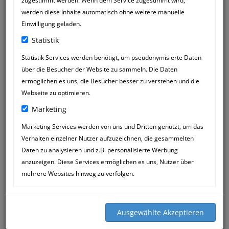
zugestimmt werden. Wenn dem Service zugestimmt wird,
werden diese Inhalte automatisch ohne weitere manuelle
Einwilligung geladen.
Statistik
Statistik Services werden benötigt, um pseudonymisierte Daten
über die Besucher der Website zu sammeln. Die Daten
ELKE HEISLER
15
ermöglichen es uns, die Besucher besser zu verstehen und die
14:13
MAY
Webseite zu optimieren.
Marketing
Bei Katja Mössner müssen wir uns
herzlich bedanken!
Marketing Services werden von uns und Dritten genutzt, um das
Für mich war es ein Notfall, als unsere
Verhalten einzelner Nutzer aufzuzeichnen, die gesammelten
Tibet Terrier Hündin plötzlich eine dicke
Daten zu analysieren und z.B. personalisierte Werbung
eitrige Backe hatte. Beim TA hätte ich
anzuzeigen. Diese Services ermöglichen es uns, Nutzer über
erst Stunden später einen Termin
mehrere Websites hinweg zu verfolgen.
bekommen. Zu Katja durften wir gleich
kommen. Ganz vorsichtig und
einfühlsam untersuchte sie die geplagte
Maus und stellte - wie sich später
heraus stellte, auch gleich die richtige