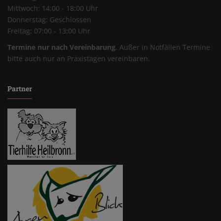
Mittwoch: 14:00 - 18:00 Uhr
Donnerstag: Geschlossen
Freitag: 07:00 - 13:00 Uhr
Termine nur nach Vereinbarung
. Außer in Notfällen Termine
bitte auch nur an Praxistagen vereinbaren.
Partner