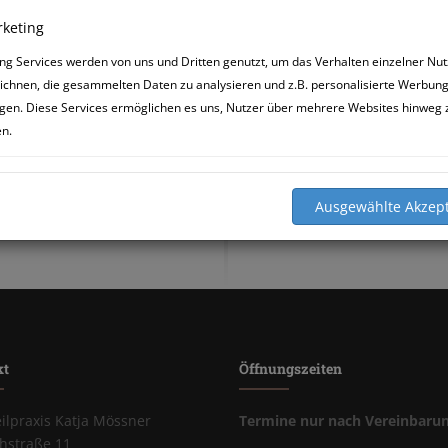
Tierarzt brauche ich
keting
alt sein können und 
haben,sagt dir halt 
ng Services werden von uns und Dritten genutzt, um das Verhalten einzelner Nut
Herr Mössner gehts
ichnen, die gesammelten Daten zu analysieren und z.B. personalisierte Werbun
gen. Diese Services ermöglichen es uns, Nutzer über mehrere Websites hinweg 
en.
kt
Öffnungszeiten
eilpraxis Katja Mössner
Termine nur nach Vereinbaru
chstraße 11