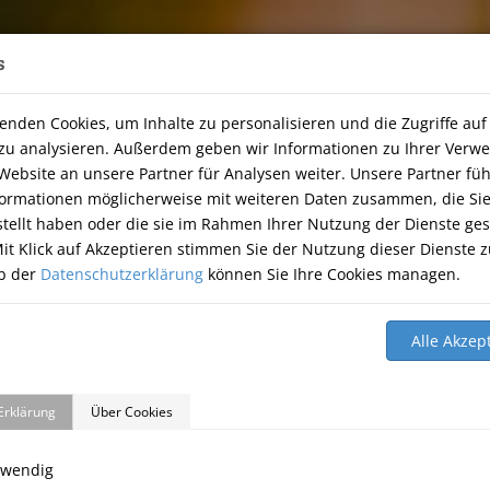
s
, 74251 Lehrensteinsfeld
|
07134-9177806
enden Cookies, um Inhalte zu personalisieren und die Zugriffe auf
HOME
THERAPIE
ÜBER UNS
TIERNAHRUNG
GÄ
zu analysieren. Außerdem geben wir Informationen zu Ihrer Ver
Website an unsere Partner für Analysen weiter. Unsere Partner fü
formationen möglicherweise mit weiteren Daten zusammen, die Si
stellt haben oder die sie im Rahmen Ihrer Nutzung der Dienste g
it Klick auf Akzeptieren stimmen Sie der Nutzung dieser Dienste z
b der
Datenschutzerklärung
können Sie Ihre Cookies managen.
Erklärung
Über Cookies
twendig