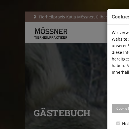
Cookie
Tierheilpraxis Katja Mössner, Ellbachstraße 11
Wir verw
Website 
unserer 
diese In
bereitge
haben. M
Innerhal
Cookie 
GÄSTEBUCH
No