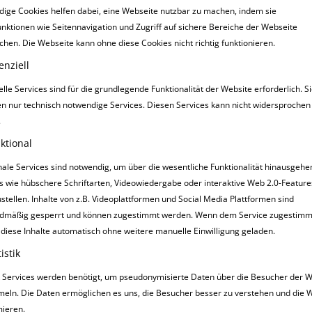
ige Cookies helfen dabei, eine Webseite nutzbar zu machen, indem sie
nktionen wie Seitennavigation und Zugriff auf sichere Bereiche der Webseite
chen. Die Webseite kann ohne diese Cookies nicht richtig funktionieren.
enziell
lle Services sind für die grundlegende Funktionalität der Website erforderlich. S
en nur technisch notwendige Services. Diesen Services kann nicht widersprochen
HEINTRAG
GABI UN
30
.
09:52
MAY
ktional
Vielen Dank !!!!
nale Services sind notwendig, um über die wesentliche Funktionalität hinausgeh
2009 ging mein Pfer
s wie hübschere Schriftarten, Videowiedergabe oder interaktive Web 2.0-Feature
schlimm , aber immer
ustellen. Inhalte von z.B. Videoplattformen und Social Media Plattformen sind
Tierarzt Diagnose H
dmäßig gesperrt und können zugestimmt werden. Wenn dem Service zugestimmt
möglichen Spritzen
diese Inhalte automatisch ohne weitere manuelle Einwilligung geladen.
Nervenschnitt als le
istik
Bis dahin 6 Wochen
uns ,Gott sei Dank,e
ik Services werden benötigt, um pseudonymisierte Daten über die Besucher der 
Nach 5 Minuten Beh
eln. Die Daten ermöglichen es uns, die Besucher besser zu verstehen und die 
Nochmals vielen Dank
mieren.