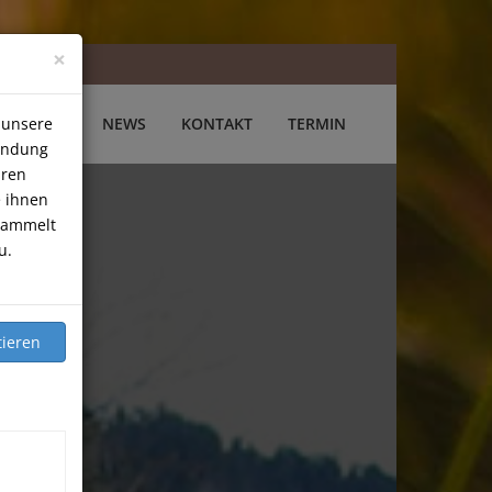
×
 unsere
STEBUCH
NEWS
KONTAKT
TERMIN
wendung
hren
e ihnen
esammelt
u.