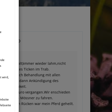
ie
D ROLAND
ende
d (19 Jahre alt)immer wieder lahm,nicht
s
 ein leichtes Ticken im Trab.
ufrolle,danach Behandlung mit allen
 wird,
 ohne Erfolg,dann Ankündigung des
tzte Möglichkeit.
 und 1600 Euro vergangen.Wir enschieden
rst zu Herrn Mössner zu fahren.
Website
andlung am Rücken war mein Pferd geheilt.
Webseite
 !!!