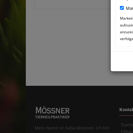
Mar
Marketi
aufzuze
anzuzei
verfolg
Konta
Tierh
Mein Name ist Katja Mössner, ich bin
Ellba