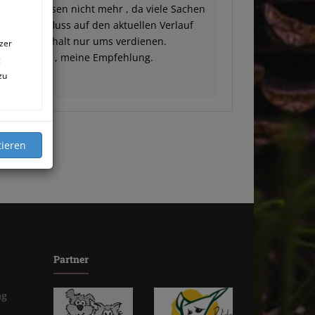
 für Diagnosen nicht mehr , da viele Sachen
keinen Einfluss auf den aktuellen Verlauf
keiner,geht halt nur ums verdienen.
zer
 ums heilen , meine Empfehlung.
g
zu
Partner
ng