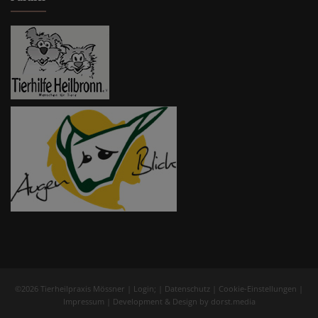
©2026 Tierheilpraxis Mössner |
Login
; |
Datenschutz
|
Cookie-Einstellungen
|
Impressum
| Development & Design by
dorst.media