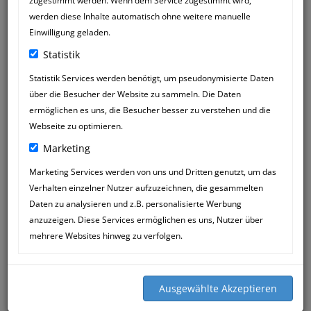
zugestimmt werden. Wenn dem Service zugestimmt wird,
werden diese Inhalte automatisch ohne weitere manuelle
Einwilligung geladen.
Statistik
Statistik Services werden benötigt, um pseudonymisierte Daten
über die Besucher der Website zu sammeln. Die Daten
CLAUS WAGNER
10
ermöglichen es uns, die Besucher besser zu verstehen und die
18:44
JUN
Webseite zu optimieren.
Marketing
Danke liebe Katja, das war am Freitag
die perfekte Diagnose mit der der
Marketing Services werden von uns und Dritten genutzt, um das
Harnleiterentzündung bei unserer Phini
Verhalten einzelner Nutzer aufzuzeichnen, die gesammelten
:-) bereits die erste Spritze wirkte so gut,
Daten zu analysieren und z.B. personalisierte Werbung
dass wir am Samstag wieder
anzuzeigen. Diese Services ermöglichen es uns, Nutzer über
ausschlafen konnten...
mehrere Websites hinweg zu verfolgen.
Phini geht es wieder sehr gut!
Danke & liebe Grüße
Claus Wagner