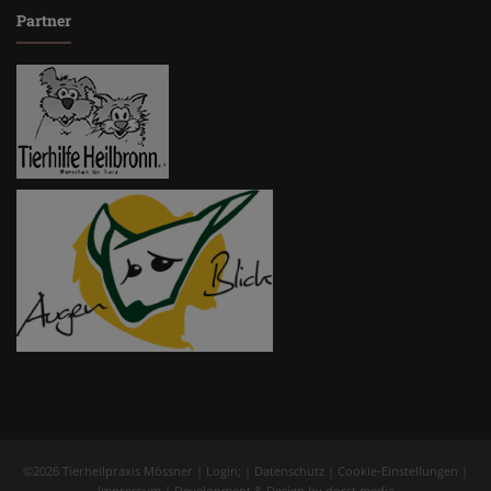
Partner
©2026 Tierheilpraxis Mössner |
Login
; |
Datenschutz
|
Cookie-Einstellungen
|
Impressum
| Development & Design by
dorst.media