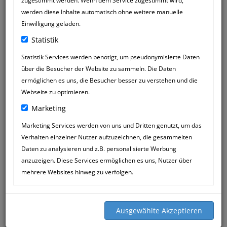
zugestimmt werden. Wenn dem Service zugestimmt wird,
werden diese Inhalte automatisch ohne weitere manuelle
Einwilligung geladen.
Statistik
Statistik Services werden benötigt, um pseudonymisierte Daten
über die Besucher der Website zu sammeln. Die Daten
KLEIN PEPLE
24
ermöglichen es uns, die Besucher besser zu verstehen und die
18:20
OCT
Webseite zu optimieren.
Marketing
Lieber siegfried mössner,liebe Katja
mössner,tausend Dank für alles was sie
Marketing Services werden von uns und Dritten genutzt, um das
für unsere geliebte pepels getan
Verhalten einzelner Nutzer aufzuzeichnen, die gesammelten
haben.egal ob an freien Tagen,
Daten zu analysieren und z.B. personalisierte Werbung
Wochenende sie hatten immer Zeit für
anzuzeigen. Diese Services ermöglichen es uns, Nutzer über
uns. Für unsre peppi war es leider zu
mehrere Websites hinweg zu verfolgen.
spät. Wir hoffen es geht ihr jetzt
besser,wo immer sie auch ist.haben sie
tausend Dank für all dass gute was sie
an uns getan haben.glg