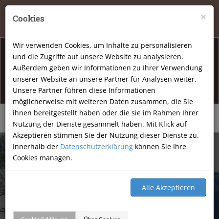
Tierheilpraxis Katja Mössner, Ellbachstraße 11, 74251
×
Cookies
Lehrensteinsfeld
|
07134-9177806
Wir verwenden Cookies, um Inhalte zu personalisieren
und die Zugriffe auf unsere Website zu analysieren.
Info Öffnunsgzeiten
Außerdem geben wir Informationen zu Ihrer Verwendung
unserer Website an unsere Partner für Analysen weiter.
Am Freitag den 07.08.2026 haben wir geschlossen.
Unsere Partner führen diese Informationen
möglicherweise mit weiteren Daten zusammen, die Sie
ihnen bereitgestellt haben oder die sie im Rahmen Ihrer
Nutzung der Dienste gesammelt haben. Mit Klick auf
Akzeptieren stimmen Sie der Nutzung dieser Dienste zu.
Innerhalb der
Datenschutzerklärung
können Sie Ihre
Cookies managen.