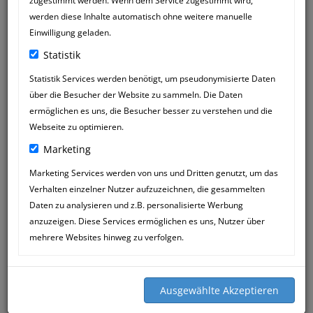
zugestimmt werden. Wenn dem Service zugestimmt wird,
werden diese Inhalte automatisch ohne weitere manuelle
Einwilligung geladen.
Statistik
Statistik Services werden benötigt, um pseudonymisierte Daten
über die Besucher der Website zu sammeln. Die Daten
ermöglichen es uns, die Besucher besser zu verstehen und die
Webseite zu optimieren.
Marketing
Marketing Services werden von uns und Dritten genutzt, um das
Verhalten einzelner Nutzer aufzuzeichnen, die gesammelten
PETRA GAUSS
27
Daten zu analysieren und z.B. personalisierte Werbung
16:13
JUN
anzuzeigen. Diese Services ermöglichen es uns, Nutzer über
mehrere Websites hinweg zu verfolgen.
Liebe Frau Mössner,
vor einigen Wochen haben Sie meinem
schwer verletzen Kater, der in eine Falle
geraten ist, das Leben gerettet. Er ist
jetzt wieder putz munter und erfreut