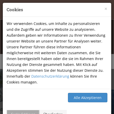
Tierheilpraxis Katja Mössner, Ellbachstraße 11, 74251
×
Cookies
Lehrensteinsfeld
|
07134-9177806
Wir verwenden Cookies, um Inhalte zu personalisieren
und die Zugriffe auf unsere Website zu analysieren.
Info Öffnunsgzeiten
Außerdem geben wir Informationen zu Ihrer Verwendung
unserer Website an unsere Partner für Analysen weiter.
Am Freitag den 07.08.2026 haben wir geschlossen.
Unsere Partner führen diese Informationen
möglicherweise mit weiteren Daten zusammen, die Sie
ihnen bereitgestellt haben oder die sie im Rahmen Ihrer
Nutzung der Dienste gesammelt haben. Mit Klick auf
Akzeptieren stimmen Sie der Nutzung dieser Dienste zu.
Innerhalb der
Datenschutzerklärung
können Sie Ihre
Cookies managen.