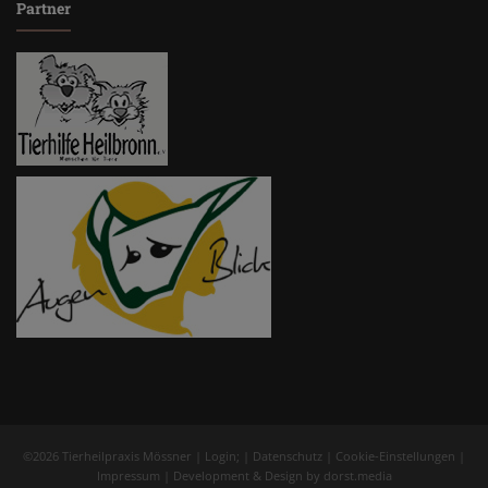
Partner
©2026 Tierheilpraxis Mössner |
Login
; |
Datenschutz
|
Cookie-Einstellungen
|
Impressum
| Development & Design by
dorst.media