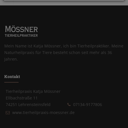
Mein Name ist Katja Mössner, ich bin Tierheilpraktiker. Meine
Naturheilpraxis für Tiere besteht schon seit mehr als 36
Jahren.
Kontakt
Tierheilpraxis Katja Mössner
Ellbachstraße 11
74251 Lehrensteinsfeld
07134-9177806
www.tierheilpraxis-moessner.de