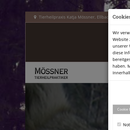
Cookie
Tierheilpraxis Katja Mössner, Ellbachstraße 11
Wir verw
Website 
unserer 
diese In
bereitge
haben. M
Innerhal
Cookie 
No