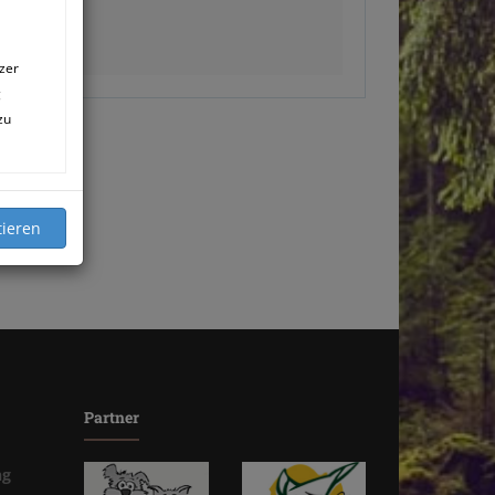
zer
g
zu
Partner
ng