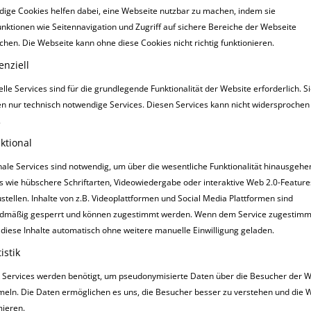
ige Cookies helfen dabei, eine Webseite nutzbar zu machen, indem sie
nktionen wie Seitennavigation und Zugriff auf sichere Bereiche der Webseite
chen. Die Webseite kann ohne diese Cookies nicht richtig funktionieren.
enziell
lle Services sind für die grundlegende Funktionalität der Website erforderlich. S
en nur technisch notwendige Services. Diesen Services kann nicht widersprochen
.
ktional
nale Services sind notwendig, um über die wesentliche Funktionalität hinausgeh
s wie hübschere Schriftarten, Videowiedergabe oder interaktive Web 2.0-Feature
ustellen. Inhalte von z.B. Videoplattformen und Social Media Plattformen sind
HEINTRAG
KATRIN 
03
dmäßig gesperrt und können zugestimmt werden. Wenn dem Service zugestimmt
13:12
APR
diese Inhalte automatisch ohne weitere manuelle Einwilligung geladen.
istik
Danke, lieber Siggi
Urlaub hat man kein
ik Services werden benötigt, um pseudonymisierte Daten über die Besucher der 
schon seit 20 Jahre
eln. Die Daten ermöglichen es uns, die Besucher besser zu verstehen und die 
Pirtugal und bis Mit
mieren.