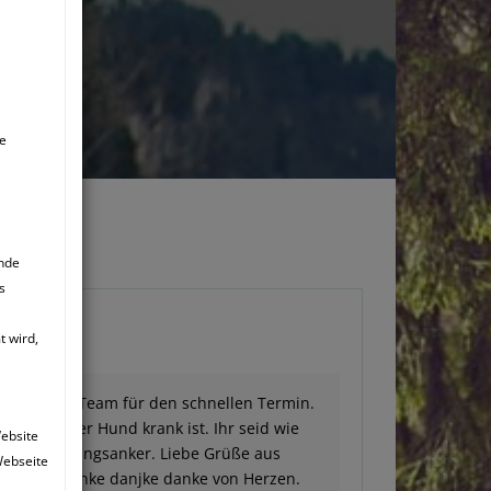
ie
ende
s
FÜRBASS
 wird,
 und luebes Team für den schnellen Termin.
en wenn der Hund krank ist. Ihr seid wie
Website
n mein Rettungsanker. Liebe Grüße aus
Webseite
twoch.....danke danjke danke von Herzen.