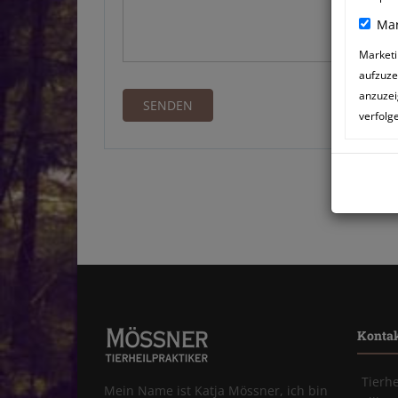
Mar
Marketi
aufzuze
anzuzei
verfolg
Konta
Tierh
Mein Name ist Katja Mössner, ich bin