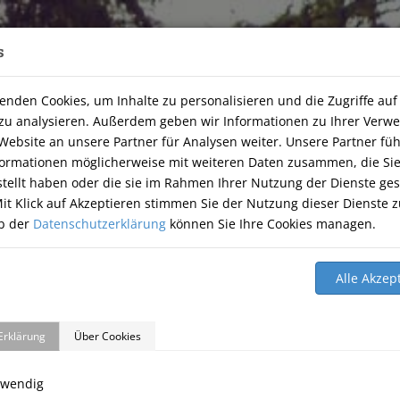
s
, 74251 Lehrensteinsfeld
|
07134-9177806
enden Cookies, um Inhalte zu personalisieren und die Zugriffe auf
Info Öffnunsgzeiten
zu analysieren. Außerdem geben wir Informationen zu Ihrer Ver
Website an unsere Partner für Analysen weiter. Unsere Partner fü
Am Freitag den 07.08.2026 haben wir geschlossen.
formationen möglicherweise mit weiteren Daten zusammen, die Si
stellt haben oder die sie im Rahmen Ihrer Nutzung der Dienste g
it Klick auf Akzeptieren stimmen Sie der Nutzung dieser Dienste z
HOME
THERAPIE
ÜBER UNS
TIERNAHRUNG
GÄ
b der
Datenschutzerklärung
können Sie Ihre Cookies managen.
Erklärung
Über Cookies
twendig