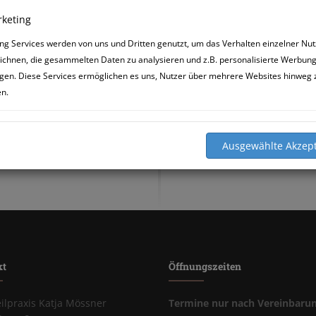
Katrin und Elvis
keting
ng Services werden von uns und Dritten genutzt, um das Verhalten einzelner Nut
ichnen, die gesammelten Daten zu analysieren und z.B. personalisierte Werbun
gen. Diese Services ermöglichen es uns, Nutzer über mehrere Websites hinweg 
en.
kt
Öffnungszeiten
eilpraxis Katja Mössner
Termine nur nach Vereinbaru