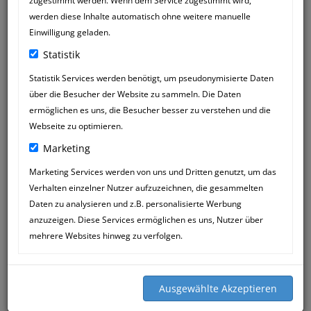
zugestimmt werden. Wenn dem Service zugestimmt wird,
werden diese Inhalte automatisch ohne weitere manuelle
Einwilligung geladen.
Statistik
Statistik Services werden benötigt, um pseudonymisierte Daten
über die Besucher der Website zu sammeln. Die Daten
EDMUND HOSSAK
22
ermöglichen es uns, die Besucher besser zu verstehen und die
12:40
NOV
Webseite zu optimieren.
Marketing
An alle Damen, Herren und Diverse,
wer sich hier (Praxis Mössner) nicht
Marketing Services werden von uns und Dritten genutzt, um das
wohlfühlt soll einfach wegbleiben!!!
Verhalten einzelner Nutzer aufzuzeichnen, die gesammelten
Herr Mössner ist oft die letzte Hoffnung
Daten zu analysieren und z.B. personalisierte Werbung
für Alle die sich bei Ihm einfinden; und
anzuzeigen. Diese Services ermöglichen es uns, Nutzer über
er gibt alles für seine Patienten (Tiere).
mehrere Websites hinweg zu verfolgen.
Meine Hunde (Ares+Hobi) und Ich
danken Ihm von ganzem Herzen, denn
er leistet unwahrscheinliches und hat
oft grandiosen Erfolg (Heilung)!!! Danke!!!
mfG