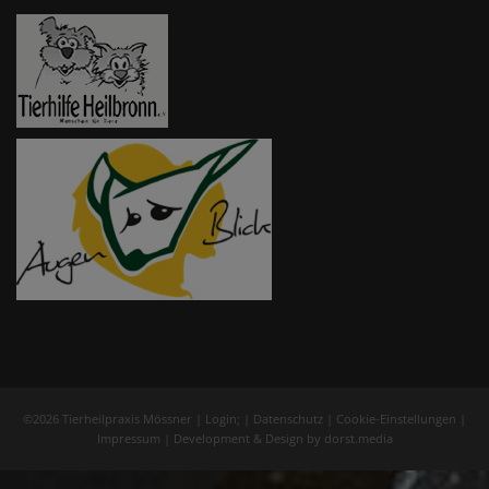
©2026 Tierheilpraxis Mössner |
Login
; |
Datenschutz
|
Cookie-Einstellungen
|
Impressum
| Development & Design by
dorst.media