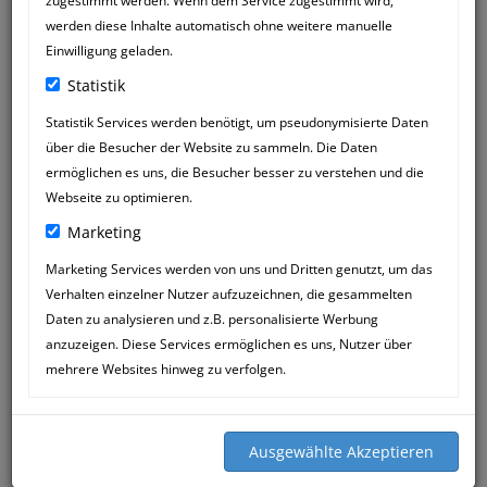
zugestimmt werden. Wenn dem Service zugestimmt wird,
werden diese Inhalte automatisch ohne weitere manuelle
Einwilligung geladen.
Statistik
Statistik Services werden benötigt, um pseudonymisierte Daten
über die Besucher der Website zu sammeln. Die Daten
SILVIA KOHLER
29
ermöglichen es uns, die Besucher besser zu verstehen und die
14:00
JUL
Webseite zu optimieren.
Marketing
Hallo sorry ,dass ich mich jetzt erst nach
ca.6 Jahren melde.
Marketing Services werden von uns und Dritten genutzt, um das
nochmals herzlichen Dank für die Hilfe
Verhalten einzelner Nutzer aufzuzeichnen, die gesammelten
meines Husky Schäfer Mix Neo.
Daten zu analysieren und z.B. personalisierte Werbung
Damals hatte er einen ganz schlimmen
anzuzeigen. Diese Services ermöglichen es uns, Nutzer über
Durchfall dieser wurde zusehens besser
mehrere Websites hinweg zu verfolgen.
und blieb ganz aus .Danke lieben Gruß
Silvia Kohler