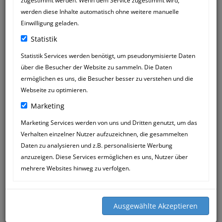
zugestimmt werden. Wenn dem Service zugestimmt wird,
werden diese Inhalte automatisch ohne weitere manuelle
Einwilligung geladen.
Statistik
Statistik Services werden benötigt, um pseudonymisierte Daten
über die Besucher der Website zu sammeln. Die Daten
ermöglichen es uns, die Besucher besser zu verstehen und die
Webseite zu optimieren.
Marketing
Marketing Services werden von uns und Dritten genutzt, um das
Verhalten einzelner Nutzer aufzuzeichnen, die gesammelten
MARTINA LAUER
29
Daten zu analysieren und z.B. personalisierte Werbung
08:28
NOV
anzuzeigen. Diese Services ermöglichen es uns, Nutzer über
mehrere Websites hinweg zu verfolgen.
Wir möchten mal ein großes
Dankeschön dalassen, das sind Elsa
Boxermädchen mit Frauchen Martina,
an Katja und ihr Team.
Wir fühlen uns seit Jahren sehr gut