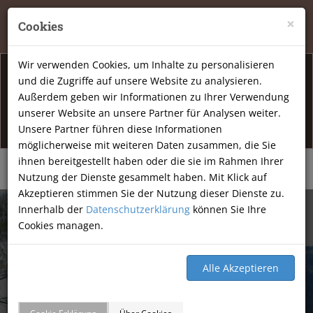
Tierheilpraxis Katja Mössner, Ellbachstraße 11, 74251
×
Cookies
Lehrensteinsfeld
|
07134-9177806
Wir verwenden Cookies, um Inhalte zu personalisieren
und die Zugriffe auf unsere Website zu analysieren.
Info Öffnunsgzeiten
Außerdem geben wir Informationen zu Ihrer Verwendung
unserer Website an unsere Partner für Analysen weiter.
Am Freitag den 07.08.2026 haben wir geschlossen.
Unsere Partner führen diese Informationen
möglicherweise mit weiteren Daten zusammen, die Sie
ihnen bereitgestellt haben oder die sie im Rahmen Ihrer
Nutzung der Dienste gesammelt haben. Mit Klick auf
Akzeptieren stimmen Sie der Nutzung dieser Dienste zu.
Innerhalb der
Datenschutzerklärung
können Sie Ihre
Cookies managen.