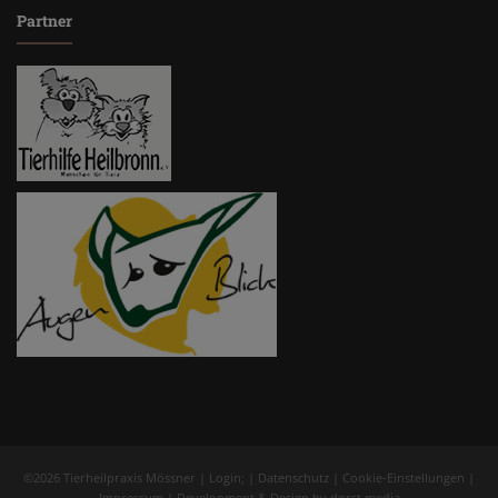
Partner
©2026 Tierheilpraxis Mössner |
Login
; |
Datenschutz
|
Cookie-Einstellungen
|
Impressum
| Development & Design by
dorst.media