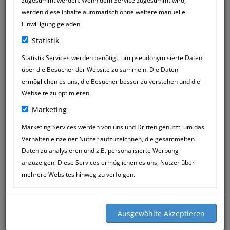
zugestimmt werden. Wenn dem Service zugestimmt wird,
werden diese Inhalte automatisch ohne weitere manuelle
Einwilligung geladen.
Statistik
Statistik Services werden benötigt, um pseudonymisierte Daten
über die Besucher der Website zu sammeln. Die Daten
WOLFINGER UWE
28
ermöglichen es uns, die Besucher besser zu verstehen und die
17:08
MAR
Webseite zu optimieren.
Marketing
Liebes Mössner Team,
wir möchten uns ganz ganz herzlich bei
Marketing Services werden von uns und Dritten genutzt, um das
Ihnen Bedanken wie sie unserem Hund
Verhalten einzelner Nutzer aufzuzeichnen, die gesammelten
Lucky geholfen haben . Wir sind sehr
Daten zu analysieren und z.B. personalisierte Werbung
froh das es solche Menschen gibt wo
anzuzeigen. Diese Services ermöglichen es uns, Nutzer über
absulut mit Tieren und Menschen
mehrere Websites hinweg zu verfolgen.
umgehen können .Vielen Lieben Dank
Liebe Katja Mössner
Lg Uwe Wolfinger
Gaby Girrbach