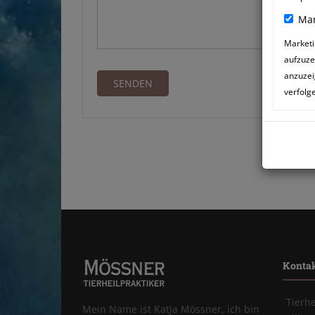
Mar
Marketi
aufzuze
anzuzei
verfolg
Konta
Tierh
Mein Name ist Katja Mössner, ich bin