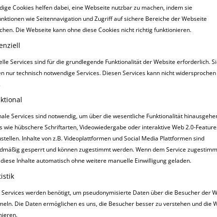
ige Cookies helfen dabei, eine Webseite nutzbar zu machen, indem sie
nktionen wie Seitennavigation und Zugriff auf sichere Bereiche der Webseite
chen. Die Webseite kann ohne diese Cookies nicht richtig funktionieren.
enziell
lle Services sind für die grundlegende Funktionalität der Website erforderlich. S
en nur technisch notwendige Services. Diesen Services kann nicht widersprochen
.
ktional
nale Services sind notwendig, um über die wesentliche Funktionalität hinausgeh
s wie hübschere Schriftarten, Videowiedergabe oder interaktive Web 2.0-Feature
ustellen. Inhalte von z.B. Videoplattformen und Social Media Plattformen sind
HEINTRAG
ALEXAN
13
dmäßig gesperrt und können zugestimmt werden. Wenn dem Service zugestimmt
16:00
DEC
diese Inhalte automatisch ohne weitere manuelle Einwilligung geladen.
istik
Sehr geehrter Herr 
beziehen? Der Droge
ik Services werden benötigt, um pseudonymisierte Daten über die Besucher der 
mehr in Frage. Über 
eln. Die Daten ermöglichen es uns, die Besucher besser zu verstehen und die 
Grüße Alexandra O
mieren.