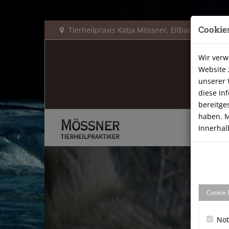
Cookie
Tierheilpraxis Katja Mössner, Ellbachstraße 11
Wir verw
Website 
unserer 
diese In
bereitge
haben. M
Innerhal
Cookie 
No