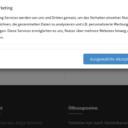
keting
ng Services werden von uns und Dritten genutzt, um das Verhalten einzelner Nut
ichnen, die gesammelten Daten zu analysieren und z.B. personalisierte Werbun
gen. Diese Services ermöglichen es uns, Nutzer über mehrere Websites hinweg 
en.
kt
Öffnungszeiten
eilpraxis Katja Mössner
Termine nur nach Vereinbaru