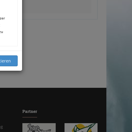
zer
g
zu
Partner
ng