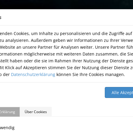
s
, 74251 Lehrensteinsfeld
|
07134-9177806
enden Cookies, um Inhalte zu personalisieren und die Zugriffe auf
Info Öffnunsgzeiten
zu analysieren. Außerdem geben wir Informationen zu Ihrer Ver
Website an unsere Partner für Analysen weiter. Unsere Partner fü
Am Freitag den 07.08.2026 haben wir geschlossen.
formationen möglicherweise mit weiteren Daten zusammen, die Si
stellt haben oder die sie im Rahmen Ihrer Nutzung der Dienste g
it Klick auf Akzeptieren stimmen Sie der Nutzung dieser Dienste z
HOME
THERAPIE
ÜBER UNS
TIERNAHRUNG
GÄ
b der
Datenschutzerklärung
können Sie Ihre Cookies managen.
Erklärung
Über Cookies
twendig