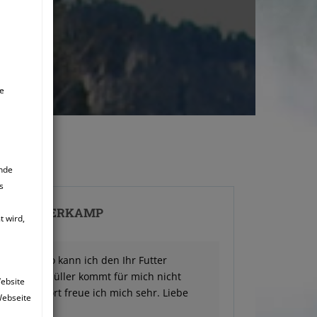
ie
ende
s
DRA OSTERKAMP
 wird,
Mössner, wo kann ich den Ihr Futter
riemarkt Müller kommt für mich nicht
Website
eine Antwort freue ich mich sehr. Liebe
Webseite
sterkamp